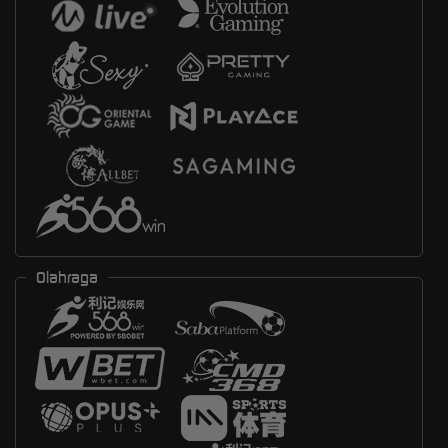
Olahraga