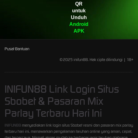
QR
untuk
Unduh
Android
APK
Pusat Bantuan
©2025 inifun88. Hak cipta dilindungi | 18+
INIFUN88 Link Login Situs
Sbobet & Pasaran Mix
Parlay Terbaru Hari Ini
INIFUN88
menyediakan link login situs Sbobet resmi dan pasaran mix parlay
terbaru hari ini, menawarkan pengalaman taruhan online yang aman, cepat,
dan terpercaya. Nikmati akses mudah ke berbagai jenis taruhan olahraga,