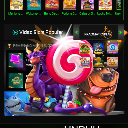
Mahjong Ways
Wukong - Black Scatter
Bang Gacor 1000
Fortune Gems
Gates of Gatot Kaca Super Scatter
Lucky Twins Nexus
Video Slots Popular
PEMENANG MESIN SLOT
asoe****h
IDR
1,304,400.00
Mahjong Ways 2
asoe****h
IDR
1,156,000.00
Mahjong Ways 2
asoe****h
IDR
595,800.00
Mahjong Ways 2
waw****7
IDR
580,000.00
The Great Icescape