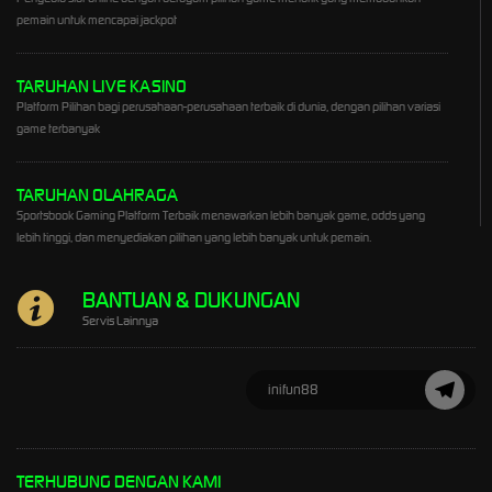
pemain untuk mencapai jackpot
TARUHAN LIVE KASINO
Platform Pilihan bagi perusahaan-perusahaan terbaik di dunia, dengan pilihan variasi
game terbanyak
TARUHAN OLAHRAGA
Sportsbook Gaming Platform Terbaik menawarkan lebih banyak game, odds yang
lebih tinggi, dan menyediakan pilihan yang lebih banyak untuk pemain.
BANTUAN & DUKUNGAN
Servis Lainnya
inifun88
TERHUBUNG DENGAN KAMI