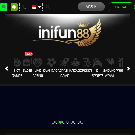
MASUK
DAFTAR
HOT
SLOTS
LIVE
OLAHRAGA
CRASH
ARCADE
POKER
E-
SABUNG
PROMOSI
GAMES
CASINO
GAME
SPORTS
AYAM