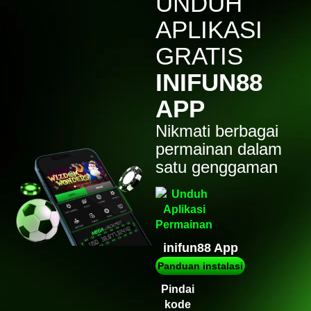
UNDUH
waw****7
APLIKASI
IDR
496,000.00
Dragon Hatch 2
GRATIS
waw****7
INIFUN88
IDR
476,000.00
Dragon Hatch 2
APP
asoe****h
Nikmati berbagai
IDR
469,700.00
Mahjong Ways 2
permainan dalam
satu genggaman
asoe****h
IDR
416,800.00
Mahjong Ways 2
inifun88 App
Panduan instalasi
Pindai
kode